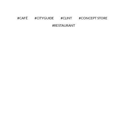
CAFÉ
CITYGUIDE
CLINT
CONCEPT STORE
RESTAURANT
Petit Bateau revisite la
tennis Spring Court