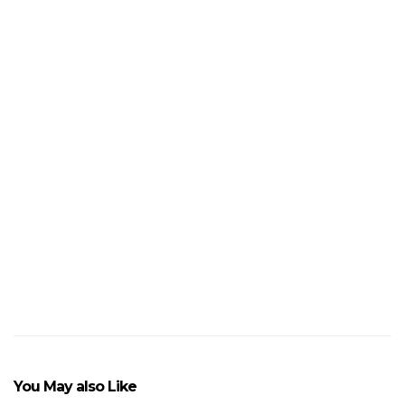
Happy: le remix triste de
Woodkid
You May also Like