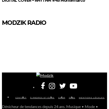
DIGITAL COVER – RHYTHM #45 Montemarco
MODZIK RADIO
CONTACT
À PROPOS ET OURS
SHOP
JOBS
MENTIONS LÉGALES
Dénicheur de tendances depuis 24 ans. Musique • Mode •