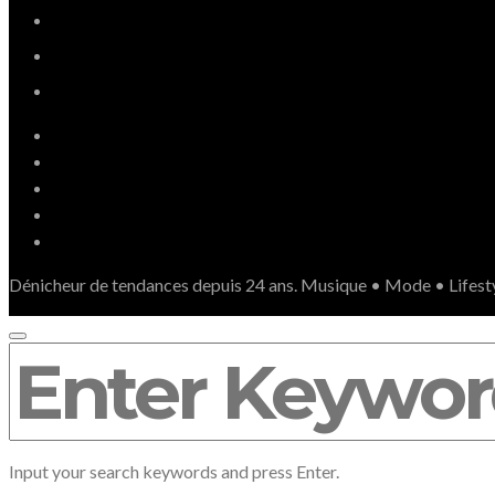
Dénicheur de tendances depuis 24 ans. Musique • Mode • Lifest
SEARCH
FOR:
Input your search keywords and press Enter.