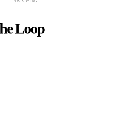
POSTS
BY
TAG
he Loop