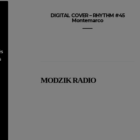
DIGITAL COVER – RHYTHM #45
Montemarco
és
s
MODZIK RADIO