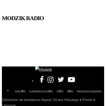
MODZIK RADIO
CONTACT
À PROPOS ET OURS
SHOP
JOBS
MENTIONS LÉGALES
Dénicheur de tendances depuis 24 ans. Musique • Mode •
Lifestyle