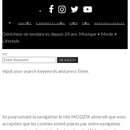
CONTACT
À PROPOS ET OURS
SHOP
JOBS
MENTIONS LÉGALES
Dénicheur de tendances depuis 24 ans. Musique • Mode •
Lifestyle
SEARCH
SEARCH
FOR:
Input your search keywords and press Enter.
LE RESPECT DE VOTRE VIE PRIVÉE
NOUS CONCERNE
En poursuivant la navigation le site MODZIK aimerait que vous
acceptiez que les cookies soient placés par votre navigateur