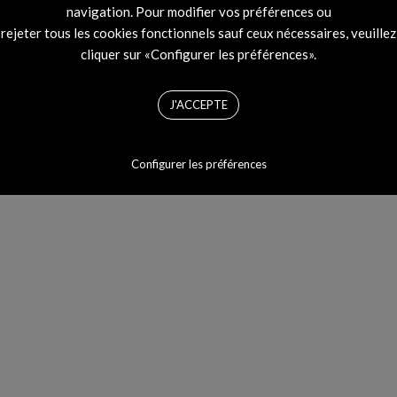
navigation. Pour modifier vos préférences ou
BRE 2016
BY
JAKOB RAJKY
rejeter tous les cookies fonctionnels sauf ceux nécessaires, veuillez
les albums du 
cliquer sur «Configurer les préférences».
ne pas manqu
VOIR L'ARTICLE
Scratch Mass
Rocky, Pone, L
J'ACCEPTE
The Lemon Twi
21 OCTOBRE 2016
BY
JOS
Leonard Co
Configurer les préférences
VOIR L'ARTICLE