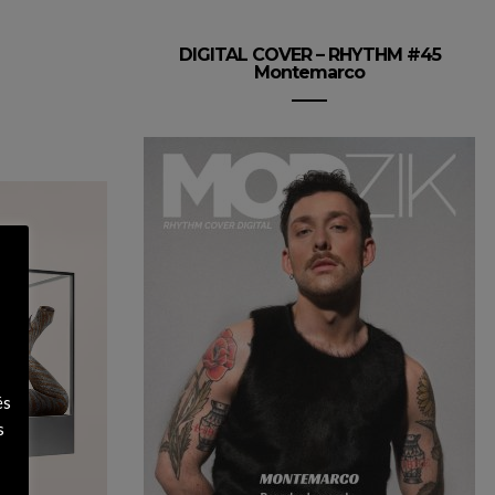
DIGITAL COVER – RHYTHM #45
Montemarco
és
s