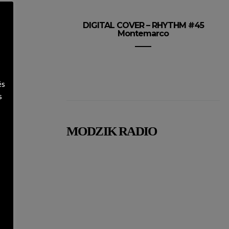
DIGITAL COVER – RHYTHM #45
Montemarco
és
s
MODZIK RADIO