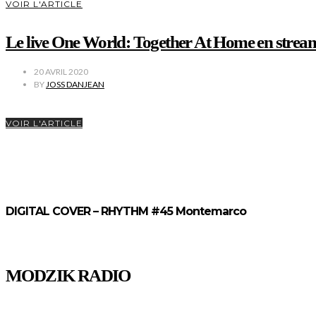
VOIR L'ARTICLE
Le live One World: Together At Home en strea
20 AVRIL 2020
BY
JOSS DANJEAN
VOIR L'ARTICLE
DIGITAL COVER – RHYTHM #45 Montemarco
MODZIK RADIO