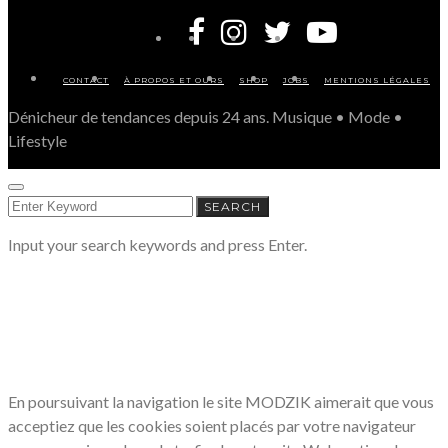
CONTACT
À PROPOS ET OURS
SHOP
JOBS
MENTIONS LÉGALES
Dénicheur de tendances depuis 24 ans. Musique • Mode •
Lifestyle
SEARCH
SEARCH
FOR:
Input your search keywords and press Enter.
LE RESPECT DE VOTRE VIE PRIVÉE
NOUS CONCERNE
En poursuivant la navigation le site MODZIK aimerait que vous
acceptiez que les cookies soient placés par votre navigateur