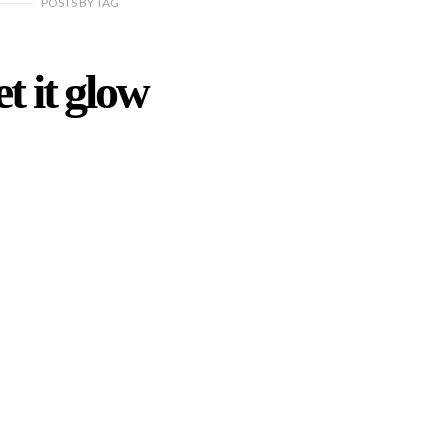
POSTS
BY
TAG
t it glow