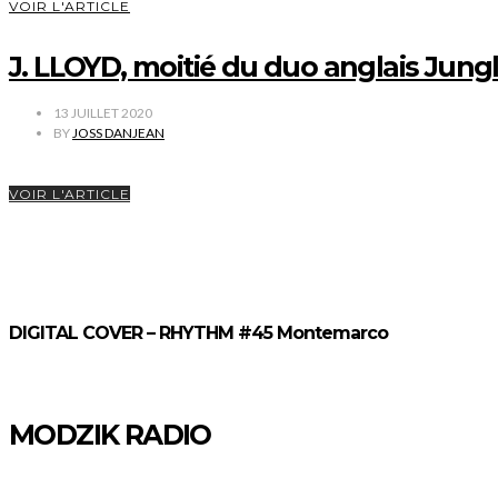
VOIR L'ARTICLE
J. LLOYD, moitié du duo anglais Jung
13 JUILLET 2020
BY
JOSS DANJEAN
VOIR L'ARTICLE
DIGITAL COVER – RHYTHM #45 Montemarco
MODZIK RADIO