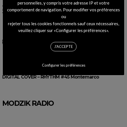
Louis Vuitton lance la deuxième
personnelles, y compris votre adresse IP et votre
édition de « Foulards d’artistes »
comportement de navigation. Pour modifier vos préférences
ou
13 SEPTEMBRE 2013
rejeter tous les cookies fonctionnels sauf ceux nécessaires,
BY
MARIE ZAWALICH
veuillez cliquer sur «Configurer les préférences».
VOIR L'ARTICLE
J'ACCEPTE
Configurer les préférences
DIGITAL COVER – RHYTHM #45 Montemarco
MODZIK RADIO