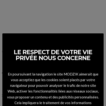
LE RESPECT DE VOTRE VIE
POSTS
BY
TAG
PRIVÉE NOUS CONCERNE
Foulards d’artistes
À LA UNE SUR MODZIK
En poursuivant la navigation le site MODZIK aimerait que
vous acceptiez que les cookies soient placés par votre
navigateur pour pouvoir analyser le trafic de notre site
Web, activer les fonctionnalités liées aux réseaux sociaux,
VOIR L'ARTICLE
vous proposer un contenu et des publicités personnalisées.
Cela impliquera le traitement de vos informations