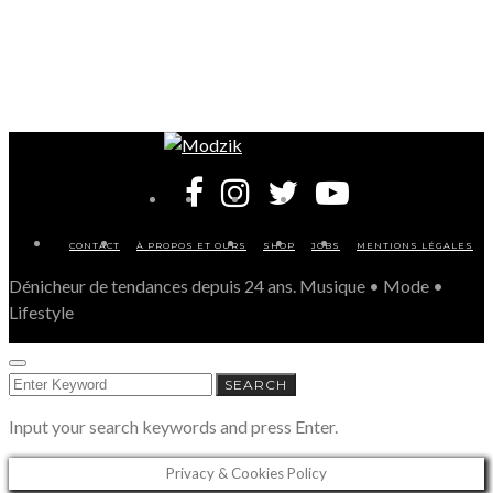
CONTACT
À PROPOS ET OURS
SHOP
JOBS
MENTIONS LÉGALES
Dénicheur de tendances depuis 24 ans. Musique • Mode •
Lifestyle
SEARCH
SEARCH
FOR:
Input your search keywords and press Enter.
Privacy & Cookies Policy