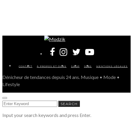
CONTACT
À PROPOS ET OURS
SHOP
JOBS
MENTIONS LÉGALES
Dénicheur de tendances depuis 24 ans. Musique • Mode •
Lifestyle
SEARCH
SEARCH
FOR:
Input your search keywords and press Enter.