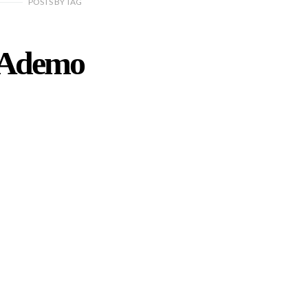
POSTS
BY
TAG
Ademo