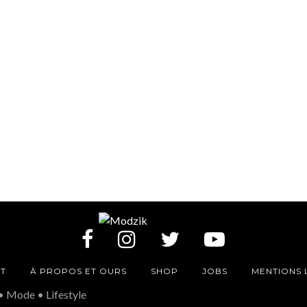
T
À PROPOS ET OURS
SHOP
JOBS
MENTIONS 
• Mode • Lifestyle