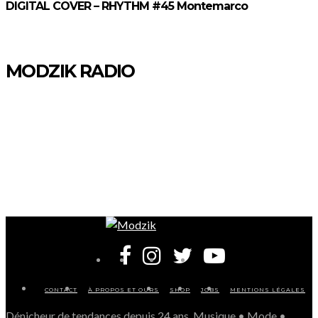
DIGITAL COVER – RHYTHM #45 Montemarco
MODZIK RADIO
CONTACT
À PROPOS ET OURS
SHOP
JOBS
MENTIONS LÉGALES
Dénicheur de tendances depuis 24 ans. Musique • Mode •