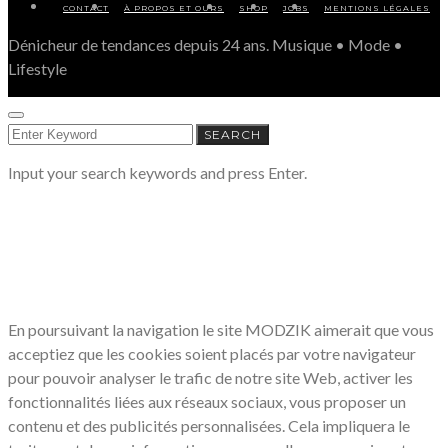
CONTACT
À PROPOS ET OURS
SHOP
JOBS
MENTIONS LÉGALES
Dénicheur de tendances depuis 24 ans. Musique • Mode •
Lifestyle
SEARCH
SEARCH
FOR:
Input your search keywords and press Enter.
LE RESPECT DE VOTRE VIE PRIVÉE
NOUS CONCERNE
En poursuivant la navigation le site MODZIK aimerait que vous
acceptiez que les cookies soient placés par votre navigateur
pour pouvoir analyser le trafic de notre site Web, activer les
fonctionnalités liées aux réseaux sociaux, vous proposer un
contenu et des publicités personnalisées. Cela impliquera le