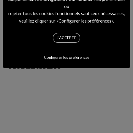
ou
rejeter tous les cookies fonctionnels sauf ceux nécessaires,
DIGITAL COVER – RHYTHM #45 Montemarco
veuillez cliquer sur «Configurer les préférences».
J'ACCEPTE
Configurer les préférences
MODZIK RADIO