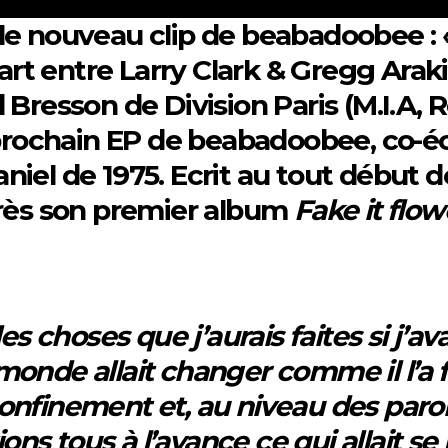
le nouveau clip de beabadoobee : «
 entre Larry Clark & Gregg Araki p
Bresson de Division Paris (M.I.A, R
 prochain EP de beabadoobee, co-éc
iel de 1975. Ecrit au tout début de
près son premier album
Fake it flow
es choses que j’aurais faites si j’av
nde allait changer comme il l’a fai
nfinement et, au niveau des parole
ions tous à l’avance ce qui allait s