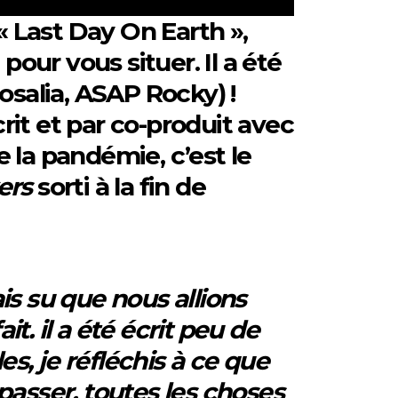
 Last Day On Earth »,
our vous situer. Il a été
osalia, ASAP Rocky) !
rit et par co-produit avec
 la pandémie, c’est le
ers
sorti à la fin de
ais su que nous allions
t. il a été écrit peu de
s, je réfléchis à ce que
e passer. toutes les choses