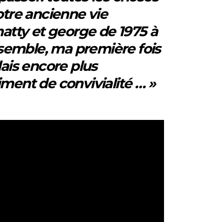
 notre ancienne vie
matty et george de 1975 à
nsemble, ma première fois
lais encore plus
iment de convivialité … »