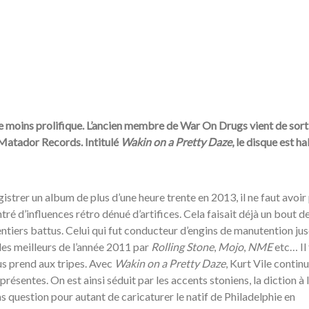
 le moins prolifique. L’ancien membre de War On Drugs vient de sort
 Matador Records. Intitulé
Wakin on a Pretty Daze
, le disque est ha
gistrer un album de plus d’une heure trente en 2013, il ne faut avoir
tré d’influences rétro dénué d’artifices. Cela faisait déjà un bout d
ntiers battus. Celui qui fut conducteur d’engins de manutention ju
es meilleurs de l’année 2011 par
Rolling Stone
,
Mojo
,
NME
etc… Il
s prend aux tripes. Avec
Wakin on a Pretty Daze
, Kurt Vile contin
présentes. On est ainsi séduit par les accents stoniens, la diction à
as question pour autant de caricaturer le natif de Philadelphie en