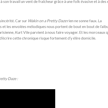
à son travail un vent de fraîcheur grâce à une folk évasive et à des 
sincérité. Car sur
Wakin on a Pretty Daze
rien ne sonne faux. La
s et les envolées mélodiques nous portent de bout en bout de l’al
parisienne, Kurt Vile parvient à nous faire voyager. Et les morceaux q
crire cette chronique risque fortement d’y élire domicile.
etty Daze :