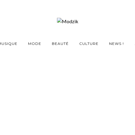
MUSIQUE
MODE
BEAUTÉ
CULTURE
NEWS !
 passe la cinquième
12 AVRIL 2013