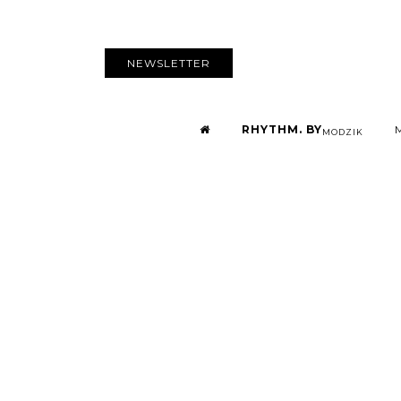
NEWSLETTER
RHYTHM. BY
MODZIK
Kurt Vile