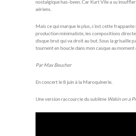
nostalgique has-been. Car Kurt Vile a su insuffler 
aériens.
Mais ce qui marque le plus, c’est cette frappante 
production minimaliste, les compositions directe
disque brut qui va droit au but. Sous la grisaille 
tournent en boucle dans mon casque au moment d’é
Par Max Beucher
En concert le 8 juin à la Maroquinerie.
Une version raccourcie du sublime
Wakin on a Pr