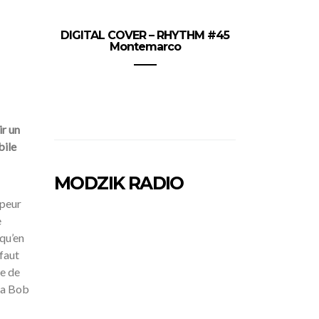
DIGITAL COVER – RHYTHM #45
Montemarco
ir un
bile
MODZIK RADIO
 peur
e
squ’en
 faut
ue de
 la Bob