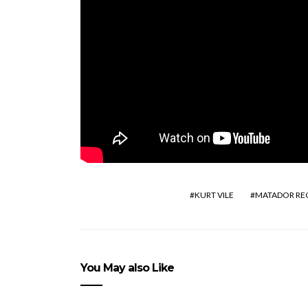
KURT VILE
MATADOR RE
You May also Like