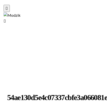
54ae130d5e4c07337cbfe3a066081