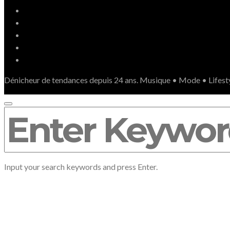
Dénicheur de tendances depuis 24 ans. Musique • Mode • Lifest
SEARCH
FOR:
Input your search keywords and press Enter.
LE RESPECT DE VOTRE VIE PRIVÉ