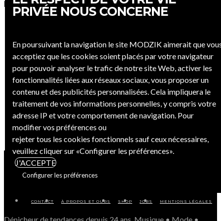
DIGITAL COVER – RHYTHM #45 Montemarco
PRIVÉE NOUS CONCERNE
En poursuivant la navigation le site MODZIK aimerait que vou
MODZIK RADIO
acceptiez que les cookies soient placés par votre navigateur
pour pouvoir analyser le trafic de notre site Web, activer les
fonctionnalités liées aux réseaux sociaux, vous proposer un
contenu et des publicités personnalisées. Cela impliquera le
traitement de vos informations personnelles, y compris votre
adresse IP et votre comportement de navigation. Pour
modifier vos préférences ou
rejeter tous les cookies fonctionnels sauf ceux nécessaires,
veuillez cliquer sur «Configurer les préférences».
J'ACCEPTE
Configurer les préférences
CONTACT
À PROPOS ET OURS
SHOP
JOBS
MENTIONS LÉGALES
Dénicheur de tendances depuis 24 ans. Musique • Mode •