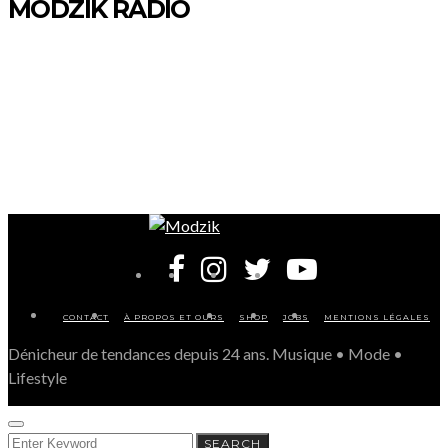
MODZIK RADIO
CONTACT
À PROPOS ET OURS
SHOP
JOBS
MENTIONS LÉGALES
Dénicheur de tendances depuis 24 ans. Musique • Mode •
Lifestyle
SEARCH
SEARCH