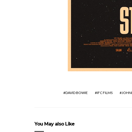
DAVID BOWIE
IFC FILMS
JOHN
You May also Like