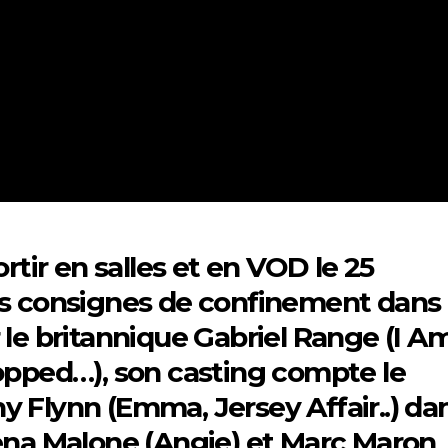
rtir en salles et en VOD le 25
es consignes de confinement dans
 le britannique Gabriel Range (I A
topped…), son casting compte le
y Flynn (Emma, Jersey Affair..) da
Jena Malone (Angie) et Marc Maron