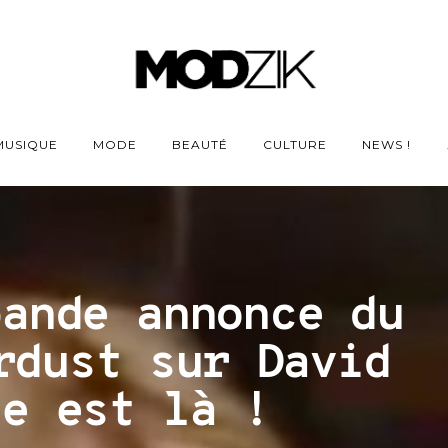
MUSIQUE
MODE
BEAUTÉ
CULTURE
NEWS !
bande annonce du
rdust sur David
ie est là !