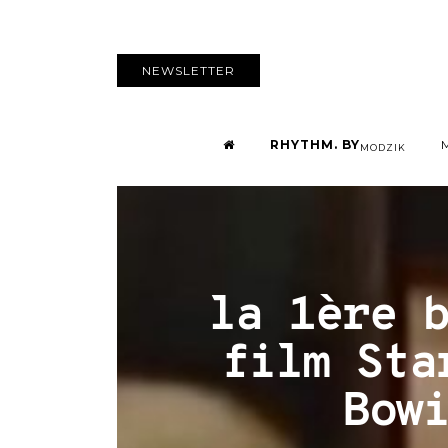
NEWSLETTER
RHYTHM. BY
MODZIK
la 1ère 
film Sta
Bow