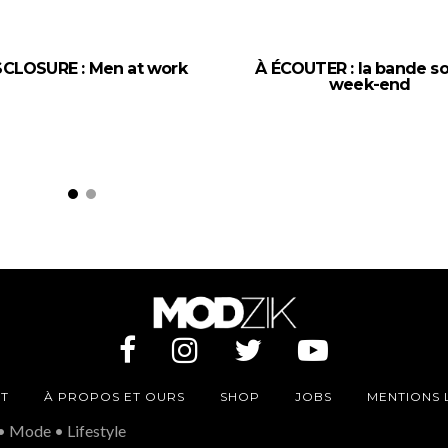
SCLOSURE : Men at work
À ÉCOUTER : la bande s
week-end
T
À PROPOS ET OURS
SHOP
JOBS
MENTIONS 
• Mode • Lifestyle