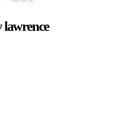
POSTS
BY
TAG
 lawrence