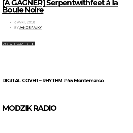
[A GAGNER] Serpentwithfeet à la
Boule Noire
6 AVRIL 2018
BY
JAKOB RAJKY
VOIR L'ARTICLE
DIGITAL COVER – RHYTHM #45 Montemarco
MODZIK RADIO