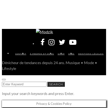
CONTACT
À PROPOS ET OURS
SHOP
JOBS
MENTIONS LÉGALES
Dénicheur de tendances depuis 24 ans. Musique • Mode •
Lifestyle
SEARCH
SEARCH
FOR:
Input your search keywords and press Enter.
Privacy & Cookies Policy